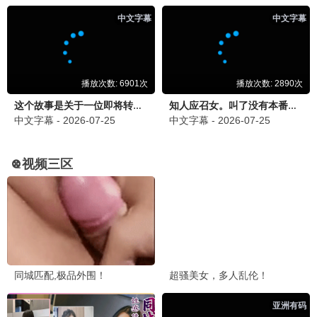
📺 最新电视剧
国产剧
|
香港剧
|
韩国剧
|
欧美剧
🎤 最新综艺
大陆综艺
|
日韩综艺
|
欧美综艺
🌸 最新动漫
国产动漫
|
日本动漫
|
欧美动漫