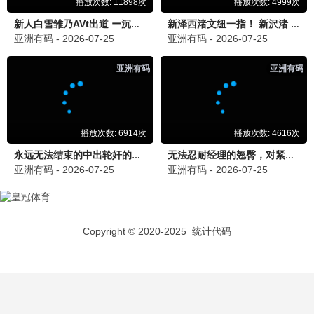
💬 观众留言板
已有
0
条留言
☆
☆
☆
☆
☆
评分：
选评分
✍️ 发布留言