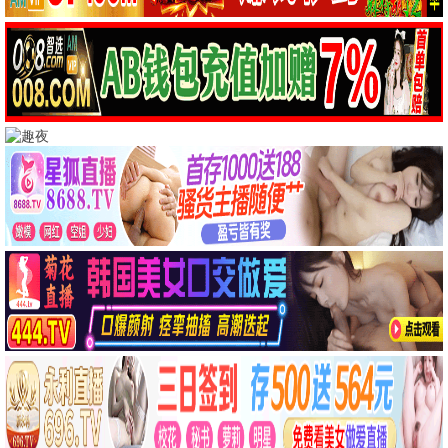
大伯：殤胎祭
HD
福尔摩斯小姐3 Enola Holmes 3
HD
Becoming Vera
HD
嘉陵江上
HD
庄蹻演义
HD
献给邪恶 악에 바쳐
HD
📺 最新电视剧
国产剧
|
香港剧
|
韩国剧
|
欧美剧
更新至01集
更新至77集
更新至06集
末日地堡 第三季 Silo Season 3
红色珍珠
恐怖角 Cape Fear
丽贝卡·弗格森,科曼,哈丽特·瓦尔特
朴真熙,李甫姫,李元宗
哈维尔·巴登,艾米·亚当斯,帕特里克·威尔森
更新至17集
更新至67集
更新至03集