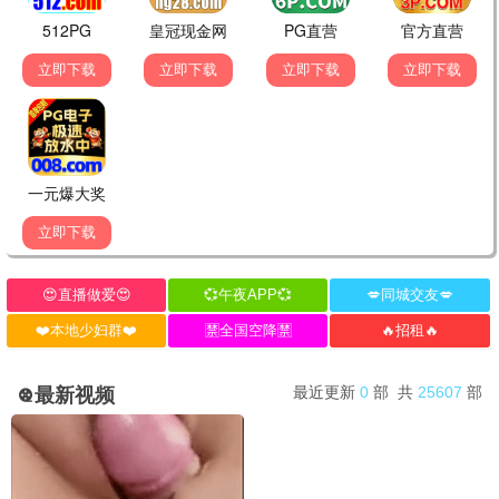
肆零肆：山茶花会开
最强潜龙在都市
凤鸣三生3：双生错
王皓祯＆谭盐盐＆卡戎
内详
白珩威＆曹曦月
完结
完结
完结
闪婚傅总，我带崽当团宠
都市无敌，我的身份藏不住了
云小姐专治傲娇
张君雅＆王阡惠
王炳翔＆马铭婕
业文＆彭瑶
完结
完结
完结
厂长家的纨绔被我收服了
从纨绔到镇北侯我统领天下
高校罗曼史
钟政＆曹嘉怡
董劭辉＆孙海云
苏语桐＆顾言
师尊仙逝，师娘请节哀
完结
我干殡葬那些年
完结
隐婚后我成了他的偏爱
完结
我那十年不见的发小
完结
错位新婚夜
完结
我才不当虐文女主
完结