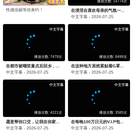
🎬
天龙
影院
首页
电影
电视剧
综艺
动漫
短剧
🔍
🔥 热播推荐
⟳ 换一换
🎬 最新电影
动作片
|
喜剧片
|
爱情片
|
科幻片
|
剧情片