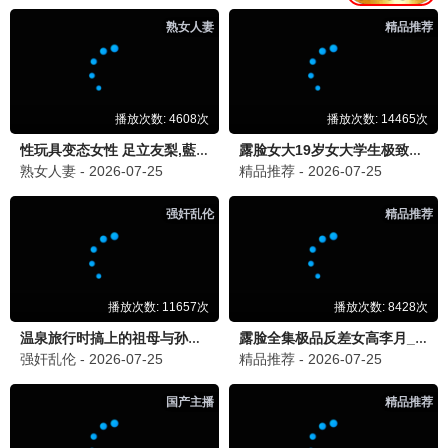
2026-06-30 10:02
界面简洁流畅，没有广告打扰观影体验，希望能一直保持下去。
管理员：
谢谢认可！我们会继续优化，为大家提供更好的服务。
动
动漫爱好者
★★★★☆
2026-06-29 19:48
《大主宰》年番更新到80集了，追了好久了，剧情越来越精
彩！
电
电视剧迷
★★★★☆
2026-06-28 08:33
《红色珍珠》这部韩剧真的上头，每天两集不够看啊！