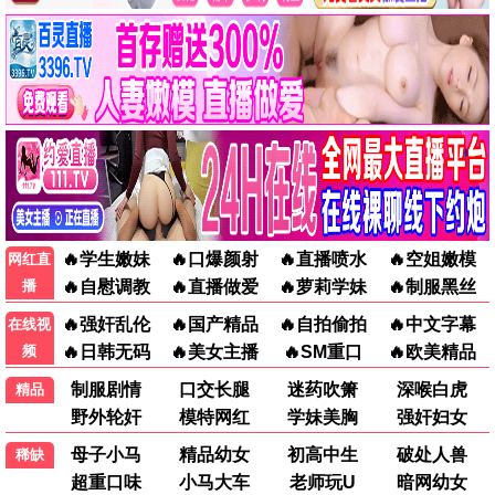
风口之上
我们愉快的好日子
谜探休格 第二季 Sugar Season 2
李磊,童飞,冷巴,林少阳
严贤京,尹仲勋,申正允
科林·法瑞尔,河镇,雷蒙德·李
更新至15集
更新至08集
更新至15集
暗金
克制升温
千香
内详
钟雅婷,陈圣亨,郑舒环
宋威龙,鞠婧祎,赵华为
更新至01集
更新至02集
更新至01集
致亲爱的丈夫~完美妻子的谎言~
The Loyalty Game
坠落就结束
田中丽奈,古川雄大
珍妮·古铁雷斯,杰里科·罗萨雷斯
宇垣美里,篠田麻里子,佐津川爱美
第一个男人
更新至139集
绝妙心灵 第二季 Brilliant Minds Season 2
全20集
处男老师的超级任务 Super Subbu
全7集
凶杀回环：帕里什站惨案 The Killings: Parrish Station
全6集
大码女孩的生存之道 第三季 Survival of the Thickest Season 3
全08集
欢腾的阿伦河
更新至06集