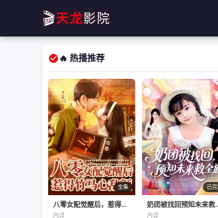
🎬
天龙
影院
🔥 热播推荐
全集
已完
八零女配觉醒后，惹得竹马心乱颤
奶团被找回预
内详
内详