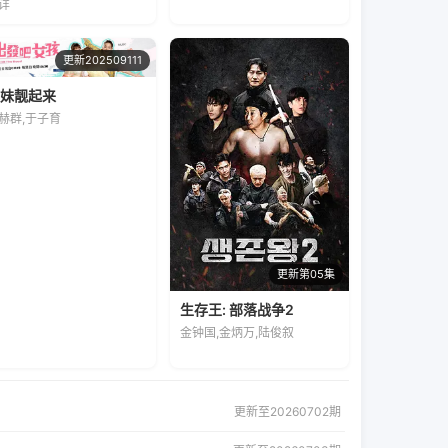
详
更新202509111
姊妹靓起来
赫群,于子育
更新第05集
生存王: 部落战争2
金钟国,金炳万,陆俊叙
更新至20260702期