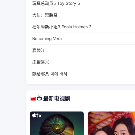
玩具总动员5 Toy Story 5
大伯：殤胎祭
福尔摩斯小姐3 Enola Holmes 3
Becoming Vera
嘉陵江上
庄蹻演义
献给邪恶 악에 바쳐
📺 最新电视剧