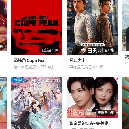
7集
更新至06集
更新至17集
恐怖角 Cape Fear
风口之上
严
哈维尔·巴登,艾米·亚当斯,帕特里克·威尔森
李磊,童飞,冷巴,林少阳
更新至01集
致亲爱的丈夫~完美妻子的谎言~