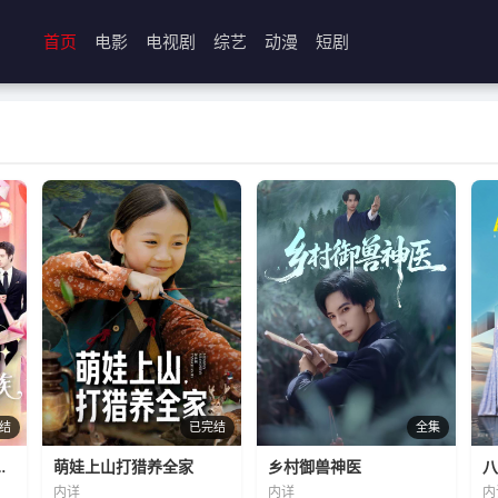
首页
电影
电视剧
综艺
动漫
短剧
全集
结
已完结
乡村御兽神医
知未来救全族
萌娃上山打猎养全家
内详
内详
内